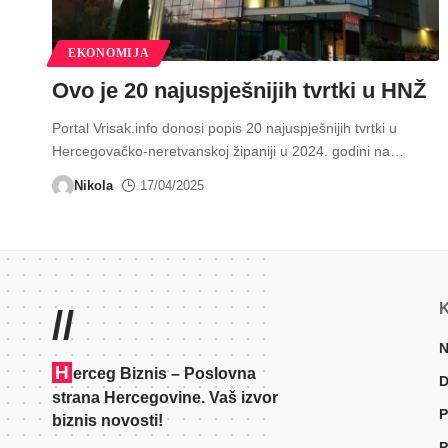
EKONOMIJA
Ovo je 20 najuspješnijih tvrtki u HNŽ
Portal Vrisak.info donosi popis 20 najuspješnijih tvrtki u
Hercegovačko-neretvanskoj žipaniji u 2024. godini na
…
Nikola
17/04/2025
K
//
N
H
erceg Biznis – Poslovna
D
strana Hercegovine. Vaš izvor
P
biznis novosti!
P