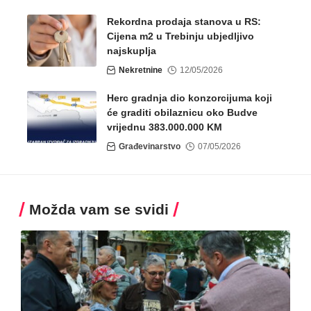
Rekordna prodaja stanova u RS:
Cijena m2 u Trebinju ubjedljivo
najskuplja
Nekretnine
12/05/2026
Herc gradnja dio konzorcijuma koji
će graditi obilaznicu oko Budve
vrijednu 383.000.000 KM
Građevinarstvo
07/05/2026
Možda vam se svidi