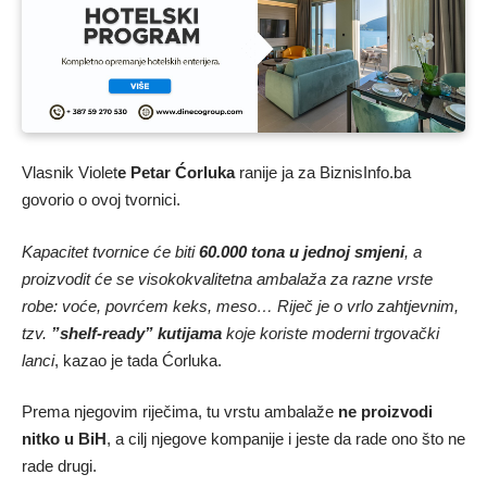
Vlasnik Violet
e Petar Ćorluka
ranije ja za BiznisInfo.ba
govorio o ovoj tvornici.
Kapacitet tvornice će biti
60.000 tona u jednoj smjeni
, a
proizvodit će se visokokvalitetna ambalaža za razne vrste
robe: voće, povrćem keks, meso… Riječ je o vrlo zahtjevnim,
tzv.
”shelf-ready”
kutijama
koje koriste moderni trgovački
lanci
, kazao je tada Ćorluka.
Prema njegovim riječima, tu vrstu ambalaže
ne proizvodi
nitko
u BiH
, a cilj njegove kompanije i jeste da rade ono što ne
rade drugi.