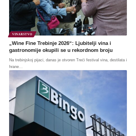
VINARSTVO
„Wine Fine Trebinje 2026“: Ljubitelji vina i
gastronomije okupili se u rekordnom broju
Na trebinjskoj pijaci, danas je otvoren Treći festival vina, destilata i
hrane
…