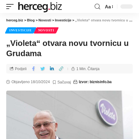
Aa
herceg.biz
>
Blog
>
Novosti
>
Investicije
>
„Violeta“ otvara novu tvornicu u Grudama
INVESTICIJE
NOVOSTI
„Violeta“ otvara novu tvornicu u
Grudama
Podjeli
1 Min. Čitanja
Objavljeno 18/10/2024
Izvor: biznisinfo.ba