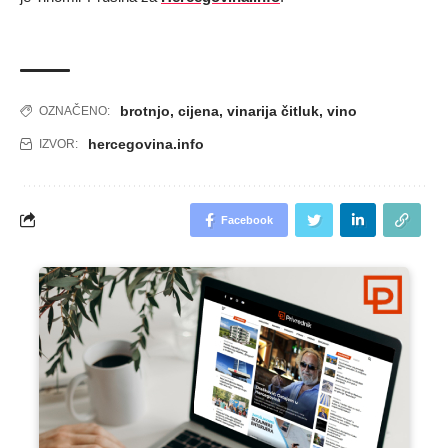
brotnjo
,
cijena
,
vinarija čitluk
,
vino
OZNAČENO:
hercegovina.info
IZVOR:
Facebook