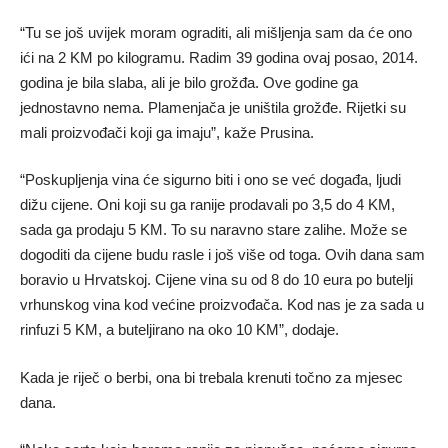
“Tu se još uvijek moram ograditi, ali mišljenja sam da će ono
ići na 2 KM po kilogramu. Radim 39 godina ovaj posao, 2014.
godina je bila slaba, ali je bilo grožđa. Ove godine ga
jednostavno nema. Plamenjača je uništila grožđe. Rijetki su
mali proizvođači koji ga imaju”, kaže Prusina.
“Poskupljenja vina će sigurno biti i ono se već događa, ljudi
dižu cijene. Oni koji su ga ranije prodavali po 3,5 do 4 KM,
sada ga prodaju 5 KM. To su naravno stare zalihe. Može se
dogoditi da cijene budu rasle i još više od toga. Ovih dana sam
boravio u Hrvatskoj. Cijene vina su od 8 do 10 eura po butelji
vrhunskog vina kod većine proizvođača. Kod nas je za sada u
rinfuzi 5 KM, a buteljirano na oko 10 KM”, dodaje.
Kada je riječ o berbi, ona bi trebala krenuti točno za mjesec
dana.