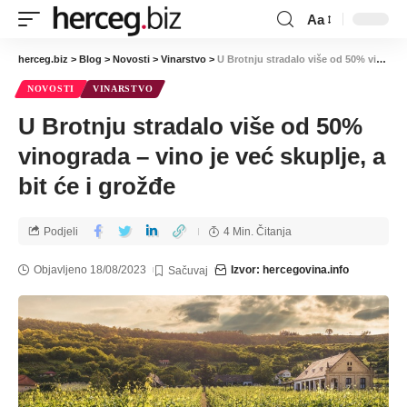
Aa
herceg.biz
>
Blog
>
Novosti
>
Vinarstvo
>
U Brotnju stradalo više od 50% vinograda – vino je već skuplje, a bit će i grožđe
NOVOSTI
VINARSTVO
U Brotnju stradalo više od 50%
vinograda – vino je već skuplje, a
bit će i grožđe
Podjeli
4 Min. Čitanja
Objavljeno 18/08/2023
Izvor: hercegovina.info