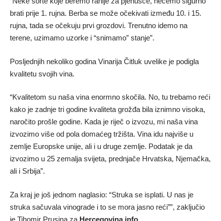
“Neke sorte koje beremo ranije za pjenušce, nećemo sigurno
brati prije 1. rujna. Berba se može očekivati između 10. i 15.
rujna, tada se očekuju prvi grozdovi. Trenutno idemo na
terene, uzimamo uzorke i “snimamo” stanje”.
Posljednjih nekoliko godina Vinarija Čitluk uvelike je podigla
kvalitetu svojih vina.
“Kvalitetom su naša vina enormno skočila. No, tu trebamo reći
kako je zadnje tri godine kvaliteta grožđa bila iznimno visoka,
naročito prošle godine. Kada je riječ o izvozu, mi naša vina
izvozimo više od pola domaćeg tržišta. Vina idu najviše u
zemlje Europske unije, ali i u druge zemlje. Podatak je da
izvozimo u 25 zemalja svijeta, prednjače Hrvatska, Njemačka,
ali i Srbija”.
Za kraj je još jednom naglasio: “Struka se isplati. U nas je
struka sačuvala vinograde i to se mora jasno reći””, zaključio
je Tihomir Prusina za
Hercegovina.info
.