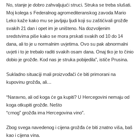
No, stanje je dobro zahvaljujući struci. Struka se treba slušati.
Moj kolega s Federalnog agromediteranskog zavoda Mario
Leko kaže kako mu se javljaju ljudi koji su zaštićivali grožđe
svakih 21 dan i opet im je uništeno. Na dozvoljenim
sredstvima piše kako se mora prskati svakih od 10 do 14
dana, ali to je u normalnim uvjetima. Ovo su pak abnormalni
uvjeti i to je trebalo raditi svakih osam dana. Onaj tko je to činio
dobio je grožđe. Kod nas je struka pobijedila”, ističe Prusina.
Sukladno situaciji mali proizvođači će biti primorani na
kupovinu grožđa, ali…
“Naravno, ali od koga će ga kupiti? U Hercegovini nemaju od
koga otkupiti grožđe. Nešto
“crnog” grožđa ima Hercegovina vino”.
Zbog svega navedenog i cijena grožđa će biti znatno viša, baš
kao i cijena vina.