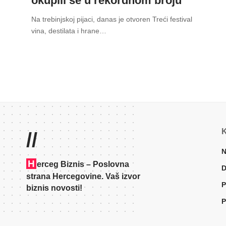
okupili se u rekordnom broju
Na trebinjskoj pijaci, danas je otvoren Treći festival
vina, destilata i hrane
…
K
//
N
H
erceg Biznis – Poslovna
D
strana Hercegovine. Vaš izvor
P
biznis novosti!
P