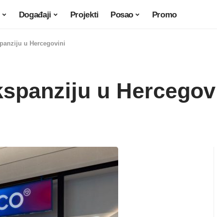
Događaji
Projekti
Posao
Promo
panziju u Hercegovini
kspanziju u Hercegov