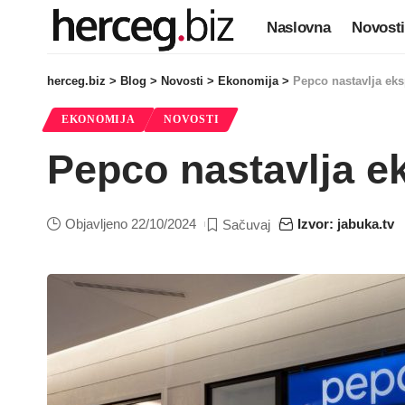
Naslovna
Novosti
herceg.biz
>
Blog
>
Novosti
>
Ekonomija
>
Pepco nastavlja eks
EKONOMIJA
NOVOSTI
Pepco nastavlja e
Objavljeno 22/10/2024
Izvor: jabuka.tv