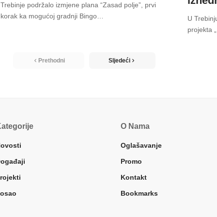
izned
Trebinje podržalo izmjene plana “Zasad polje”, prvi
korak ka mogućoj gradnji Bingo
…
U Trebinj
projekta 
Prethodni
Sljedeći
ategorije
O Nama
ovosti
Oglašavanje
ogađaji
Promo
rojekti
Kontakt
osao
Bookmarks