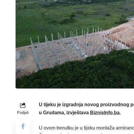
U tijeku je izgradnja novog proizvodnog 
u Grudama, izvještava
BiznisInfo.ba
.
Podjeli
U ovom trenutku je u tijeku montaža armirano