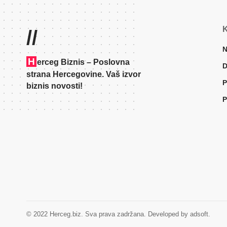
K
//
N
H
erceg Biznis – Poslovna
D
strana Hercegovine. Vaš izvor
P
biznis novosti!
P
© 2022 Herceg.biz. Sva prava zadržana. Developed by adsoft.