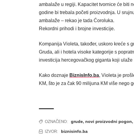
ambalaže u regiji. Kapacitet tvornice će biti
godine bi trebala početi proizvodnja. U sruj
ambalaže – rekao je tada Ćoroluka.
Rekordni prihodi i brojne investicije.
Kompanija Violeta, također, uskoro kreće s gr
Gruda, ali i hotela visoke kategorije s popra
investicija hercegovačkog giganta koji ulaže u
Kako doznaje
BiznisInfo.ba
, Violeta je pro
KM, što je za čak 90 milijuna KM više nego g
grude
,
novi proizvodni pogon
OZNAČENO:
biznisinfo.ba
IZVOR: