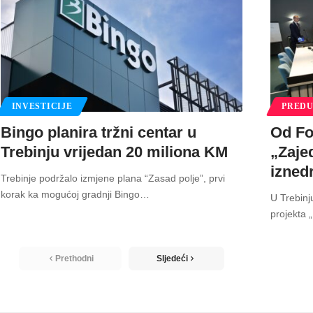
INVESTICIJE
PREDU
Bingo planira tržni centar u
Od Fo
Trebinju vrijedan 20 miliona KM
„Zaje
izned
Trebinje podržalo izmjene plana “Zasad polje”, prvi
korak ka mogućoj gradnji Bingo
…
U Trebinj
projekta 
Prethodni
Sljedeći