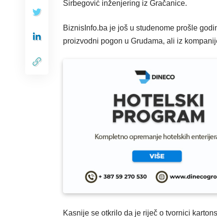
Širbegović inženjering iz Gračanice.
BiznisInfo.ba je još u studenome prošle godi
proizvodni pogon u Grudama, ali iz kompanije 
Kasnije se otkrilo da je riječ o tvornici karto