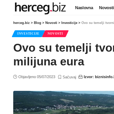
Naslovna
Novosti
herceg.biz
>
Blog
>
Novosti
>
Investicije
>
Ovo su temelji tvorn
INVESTICIJE
NOVOSTI
Ovo su temelji tvo
milijuna eura
Objavljeno 05/07/2023
Izvor: biznisinfo