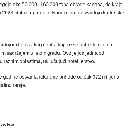
 negdje oko 50.000 ili 60.000 tona obrade kartona, do kraja
nu 2023. dolazi oprema u tvornicu za proizvodnju kartonske
adnjom trgovačkog centra koji će se nalaziti u centru
tnim sadržajem u istom gradu. Ovo je još jedna od
 raznim oblastima, uključujući hotelijerstvo.
šle godine ostvarila rekordne prihode od čak 372 milijuna
odinu ranije.
,
violeta