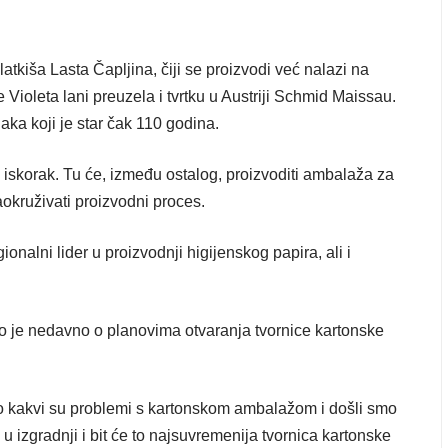
latkiša Lasta Čapljina, čiji se proizvodi već nalazi na
 Violeta lani preuzela i tvrtku u Austriji Schmid Maissau.
aka koji je star čak 110 godina.
iskorak. Tu će, između ostalog, proizvoditi ambalaža za
aokruživati proizvodni proces.
onalni lider u proizvodnji higijenskog papira, ali i
rio je nedavno o planovima otvaranja tvornice kartonske
mo kakvi su problemi s kartonskom ambalažom i došli smo
u izgradnji i bit će to najsuvremenija tvornica kartonske