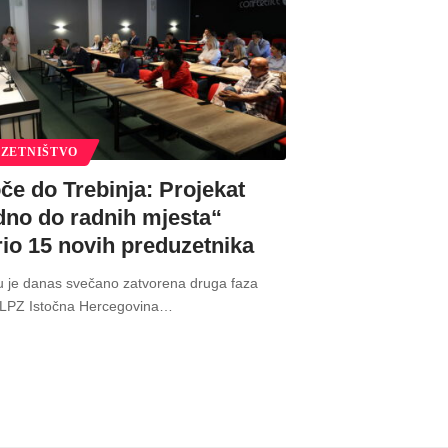
ZETNIŠTVO
če do Trebinja: Projekat
dno do radnih mjesta“
rio 15 novih preduzetnika
u je danas svečano zatvorena druga faza
„LPZ Istočna Hercegovina
…