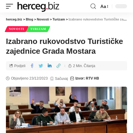
Aa
herceg.biz
>
Blog
>
Novosti
>
Turizam
>
Izabrano rukovodstvo Turističke zajednice Grada Mostara
NOVOSTI
TURIZAM
Izabrano rukovodstvo Turističke
zajednice Grada Mostara
Podjeli
2 Min. Čitanja
Objavljeno 23/12/2023
Izvor: RTV HB