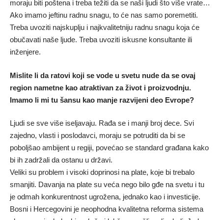
moraju biti poštena i treba težiti da se naši ljudi što više vrate…
Ako imamo jeftinu radnu snagu, to će nas samo poremetiti.
Treba uvoziti najskuplju i najkvalitetniju radnu snagu koja će
obučavati naše ljude. Treba uvoziti iskusne konsultante ili
inženjere.
Mislite li da ratovi koji se vode u svetu nude da se ovaj
region nametne kao atraktivan za život i proizvodnju.
Imamo li mi tu šansu kao manje razvijeni deo Evrope?
Ljudi se sve više iseljavaju. Rađa se i manji broj dece. Svi
zajedno, vlasti i poslodavci, moraju se potruditi da bi se
poboljšao ambijent u regiji, povećao se standard građana kako
bi ih zadržali da ostanu u državi.
Veliki su problem i visoki doprinosi na plate, koje bi trebalo
smanjiti. Davanja na plate su veća nego bilo gđe na svetu i tu
je odmah konkurentnost ugrožena, jednako kao i investicije.
Bosni i Hercegovini je neophodna kvalitetna reforma sistema