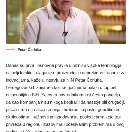
Petar Ćorluka
Danas su prva i osnovna pravila u biznisu visoka tehnologija,
najbolji kvalitet, ulaganje u proizvodnju i neprekidno traganje za
inovacijama, kaže u intervju za NIN Petar Ćorluka,
hercegovački biznismen koji se godinama nalazi u top pet
najbogatijih u BiH. Sa ovim privrednikom koji često ponavlja,
da kao kompanija nisu nikoga kopirali i da nastoje biti drugačiji,
pričali smo o značaju znanja i hrabrosti u poslu, gepolitičkim
okolnostima i nužnosti prilagođavanja, posledicama koje trpi
privreda u regionu, izazovima i očekivanim problemima u ovoj
godini, tržištu radne snage, održivosti…