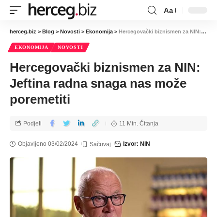
Aa
herceg.biz
>
Blog
>
Novosti
>
Ekonomija
>
Hercegovački biznismen za NIN: Jeftina radna snaga nas može poremetiti
EKONOMIJA
NOVOSTI
Hercegovački biznismen za NIN:
Jeftina radna snaga nas može
poremetiti
Podjeli
11 Min. Čitanja
Objavljeno 03/02/2024
Izvor: NIN