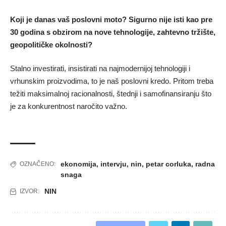
Koji je danas vaš poslovni moto? Sigurno nije isti kao pre
30 godina s obzirom na nove tehnologije, zahtevno tržište,
geopolitičke okolnosti?
Stalno investirati, insistirati na najmodernijoj tehnologiji i
vrhunskim proizvodima, to je naš poslovni kredo. Pritom treba
težiti maksimalnoj racionalnosti, štednji i samofinansiranju što
je za konkurentnost naročito važno.
ekonomija
,
intervju
,
nin
,
petar corluka
,
radna
OZNAČENO:
snaga
NIN
IZVOR: