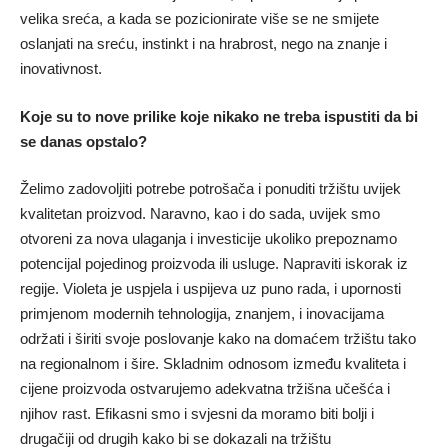
velika sreća, a kada se pozicionirate više se ne smijete
oslanjati na sreću, instinkt i na hrabrost, nego na znanje i
inovativnost.
Koje su to nove prilike koje nikako ne treba ispustiti da bi
se danas opstalo?
Želimo zadovoljiti potrebe potrošača i ponuditi tržištu uvijek
kvalitetan proizvod. Naravno, kao i do sada, uvijek smo
otvoreni za nova ulaganja i investicije ukoliko prepoznamo
potencijal pojedinog proizvoda ili usluge. Napraviti iskorak iz
regije. Violeta je uspjela i uspijeva uz puno rada, i upornosti
primjenom modernih tehnologija, znanjem, i inovacijama
održati i širiti svoje poslovanje kako na domaćem tržištu tako
na regionalnom i šire. Skladnim odnosom između kvaliteta i
cijene proizvoda ostvarujemo adekvatna tržišna učešća i
njihov rast. Efikasni smo i svjesni da moramo biti bolji i
drugačiji od drugih kako bi se dokazali na tržištu