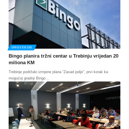
INVESTICIJE
Bingo planira tržni centar u Trebinju vrijedan 20
miliona KM
Trebinje podržalo izmjene plana “Zasad polje”, prvi korak ka
mogućoj gradnji Bingo
…