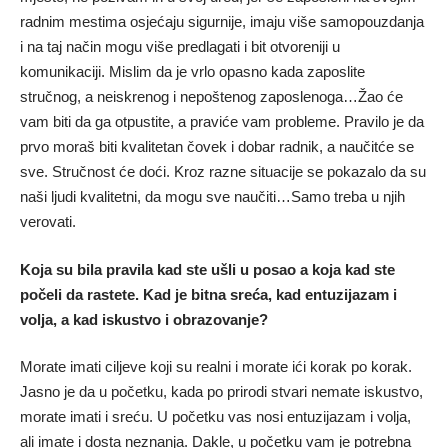
radnim mestima osjećaju sigurnije, imaju više samopouzdanja
i na taj način mogu više predlagati i bit otvoreniji u
komunikaciji. Mislim da je vrlo opasno kada zaposlite
stručnog, a neiskrenog i nepoštenog zaposlenoga…Žao će
vam biti da ga otpustite, a praviće vam probleme. Pravilo je da
prvo moraš biti kvalitetan čovek i dobar radnik, a naučitće se
sve. Stručnost će doći. Kroz razne situacije se pokazalo da su
naši ljudi kvalitetni, da mogu sve naučiti…Samo treba u njih
verovati.
Koja su bila pravila kad ste ušli u posao a koja kad ste
počeli da rastete. Kad je bitna sreća, kad entuzijazam i
volja, a kad iskustvo i obrazovanje?
Morate imati ciljeve koji su realni i morate ići korak po korak.
Jasno je da u početku, kada po prirodi stvari nemate iskustvo,
morate imati i sreću. U početku vas nosi entuzijazam i volja,
ali imate i dosta neznanja. Dakle, u početku vam je potrebna