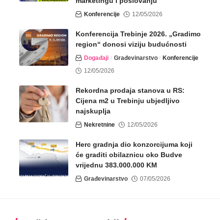
marketingu i poslovanju
Konferencije
12/05/2026
Konferencija Trebinje 2026. „Gradimo
region“ donosi viziju budućnosti
Događaji
Građevinarstvo
Konferencije
12/05/2026
Rekordna prodaja stanova u RS:
Cijena m2 u Trebinju ubjedljivo
najskuplja
Nekretnine
12/05/2026
Herc gradnja dio konzorcijuma koji
će graditi obilaznicu oko Budve
vrijednu 383.000.000 KM
Građevinarstvo
07/05/2026