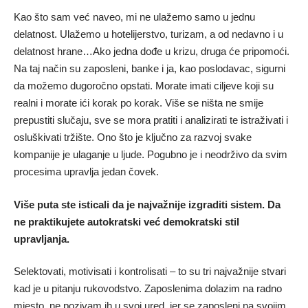
Kao što sam već naveo, mi ne ulažemo samo u jednu
delatnost. Ulažemo u hotelijerstvo, turizam, a od nedavno i u
delatnost hrane…Ako jedna dođe u krizu, druga će pripomoći.
Na taj način su zaposleni, banke i ja, kao poslodavac, sigurni
da možemo dugoročno opstati. Morate imati ciljeve koji su
realni i morate ići korak po korak. Više se ništa ne smije
prepustiti slučaju, sve se mora pratiti i analizirati te istraživati i
osluškivati tržište. Ono što je ključno za razvoj svake
kompanije je ulaganje u ljude. Pogubno je i neodrživo da svim
procesima upravlja jedan čovek.
Više puta ste isticali da je najvažnije izgraditi sistem. Da
ne praktikujete autokratski već demokratski stil
upravljanja.
Selektovati, motivisati i kontrolisati – to su tri najvažnije stvari
kad je u pitanju rukovodstvo. Zaposlenima dolazim na radno
mjesto, ne pozivam ih u svoj ured, jer se zaposleni na svojim