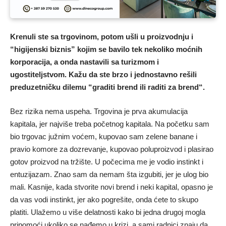
Krenuli ste sa trgovinom, potom ušli u proizvodnju i
“higijenski biznis” kojim se bavilo tek nekoliko moćnih
korporacija, a onda nastavili sa turizmom i
ugostiteljstvom. Kažu da ste brzo i jednostavno rešili
preduzetničku dilemu “graditi brend ili raditi za brend“.
Bez rizika nema uspeha. Trgovina je prva akumulacija
kapitala, jer najviše treba početnog kapitala. Na početku sam
bio trgovac južnim voćem, kupovao sam zelene banane i
pravio komore za dozrevanje, kupovao poluproizvod i plasirao
gotov proizvod na tržište. U počecima me je vodio instinkt i
entuzijazam. Znao sam da nemam šta izgubiti, jer je ulog bio
mali. Kasnije, kada stvorite novi brend i neki kapital, opasno je
da vas vodi instinkt, jer ako pogrešite, onda ćete to skupo
platiti. Ulažemo u više delatnosti kako bi jedna drugoj mogla
pripomoći ukoliko se nađemo u krizi, a sami radnici znaju da