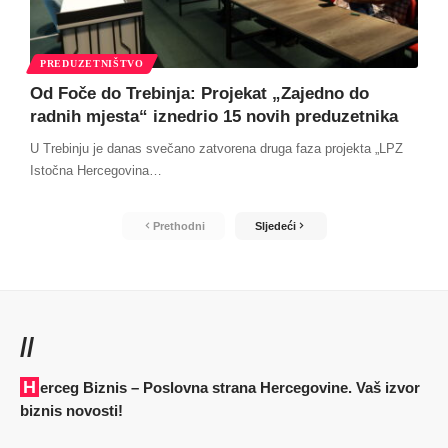
PREDUZETNIŠTVO
Od Foče do Trebinja: Projekat „Zajedno do
radnih mjesta“ iznedrio 15 novih preduzetnika
U Trebinju je danas svečano zatvorena druga faza projekta „LPZ
Istočna Hercegovina
…
Prethodni
Sljedeći
//
Herceg Biznis – Poslovna strana Hercegovine. Vaš izvor
biznis novosti!