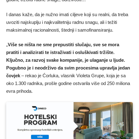
I danas kaže, da je nužno imati ciljeve koji su realni, da treba
uvoziti najskuplju i najkvalitetniju radnu snagu, ali i težiti
maksimalnoj racionalnosti, štednji i samofinansiranju.
„
Više se ništa ne sme prepustiti slučaju, sve se mora
pratiti i analizirati te istraživati i osluškivati tržište.
Ključno, za razvoj svake kompanije, je ulaganje u ljude.
Pogubno je i neodrživo da svim procesima upravlja jedan
čovjek
– rekao je Ćorluka, vlasnik Violeta Grupe, koja je sa
oko 1.300 radnika, prošle godine ostvarila više od 250 miliona
evra prihoda.