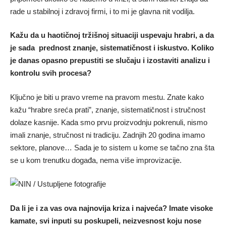
rade u stabilnoj i zdravoj firmi, i to mi je glavna nit vodilja.
Kažu da u haotičnoj tržišnoj situaciji uspevaju hrabri, a da
je sada prednost znanje, sistematičnost i iskustvo. Koliko
je danas opasno prepustiti se slučaju i izostaviti analizu i
kontrolu svih procesa?
Ključno je biti u pravo vreme na pravom mestu. Znate kako
kažu “hrabre sreća prati”, znanje, sistematičnost i stručnost
dolaze kasnije. Kada smo prvu proizvodnju pokrenuli, nismo
imali znanje, stručnost ni tradiciju. Zadnjih 20 godina imamo
sektore, planove… Sada je to sistem u kome se tačno zna šta
se u kom trenutku događa, nema više improvizacije.
Da li je i za vas ova najnovija kriza i najveća? Imate visoke
kamate, svi inputi su poskupeli, neizvesnost koju nose