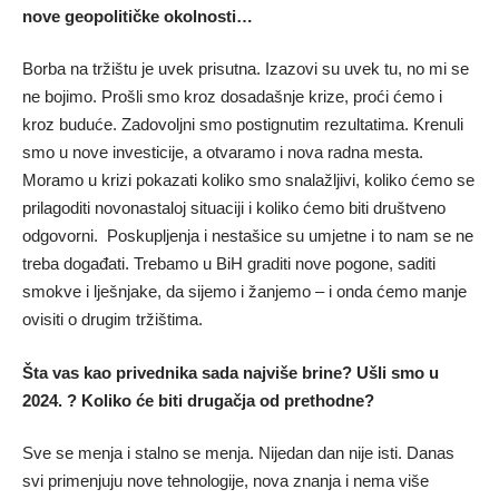
nove geopolitičke okolnosti…
Borba na tržištu je uvek prisutna. Izazovi su uvek tu, no mi se
ne bojimo. Prošli smo kroz dosadašnje krize, proći ćemo i
kroz buduće. Zadovoljni smo postignutim rezultatima. Krenuli
smo u nove investicije, a otvaramo i nova radna mesta.
Moramo u krizi pokazati koliko smo snalažljivi, koliko ćemo se
prilagoditi novonastaloj situaciji i koliko ćemo biti društveno
odgovorni. Poskupljenja i nestašice su umjetne i to nam se ne
treba događati. Trebamo u BiH graditi nove pogone, saditi
smokve i lješnjake, da sijemo i žanjemo – i onda ćemo manje
ovisiti o drugim tržištima.
Šta vas kao privednika sada najviše brine? Ušli smo u
2024. ? Koliko će biti drugačja od prethodne?
Sve se menja i stalno se menja. Nijedan dan nije isti. Danas
svi primenjuju nove tehnologije, nova znanja i nema više