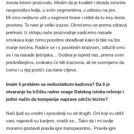
mesta lošem proizvodu. Mislim da je kvalitet i obrada sirovine
neuporedivo bolja, u svim segmentima, u odnosu na pre.
Mi smo nedavno ušli u segment hrane i videli da tu ima dosta
prostora. To nam je veliki izazov. Okrećemo se prema zdravoj
prehrani. U sklopu naše proizvodnje sadićemo nasade
smokava koje ćemo posebno obrađivati kako bi bile sa što
manje šećera. Radiće se i s posebnim brašnom, odlučili smo
se i na nasade lješnjaka… Godina je ispred nas, prema svim
predviđanjima, svakako će biti izazovna, ali ne sumnjamo da
ćemo i u njoj postići zacrtane ciljeve.
Imate li problem sa nedostatkom kadrova? Da li je
otvaranje ka tržištu radne snage Dalekog istoka rešenje i
jedini način da kompanije naprave održiv biznis?
Naši ljudi su vredni i sposobniji su od drugih. Oni koji su otišli
vani, napravili su karijere, snašli se…Tako da i mi ovdje
moramo postaviti pravila igre transparentno.. Pravila igre