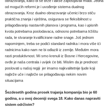
obrazovanja, kako bi se brže i lakše zapošljavali mladi. Jedna
od mogućih reformi je i uvođenje sistema dualnog
obrazovanja. Kroz dualno obrazovanje učenici brzo stiču
praktična znanja i vještina, osigurava se fleksibilnost u
prilagođavanju nastavnih planova i programa, kao i upisnih
kvota potrebama poslodavaca, odnosno potrebama tržištu
rada, te stvaranje kvalificirane radne snage. Još jednom
napominjem, treba se podići standard radnika i mora više ići
radnicima kako nam ne bi odlazili iz zemlje. Međutim mora
rasti produktivnost. Mi smo krenuli iz Bosne i Hercegovine,
ovđe je naša centrala i uvijek će biti. Mislim da je prednost
poslovati u našoj regiji jer imamo najkvalitetnije ljude koji
najbrže uče i najbrže se prilagođavaju nekim novim
situacijama
Šezdesetih godina prosek trajanja kompanija bio je 60
godina, a u ovoj deceniji svega 18. Kako danas napraviti
sistem održivim?