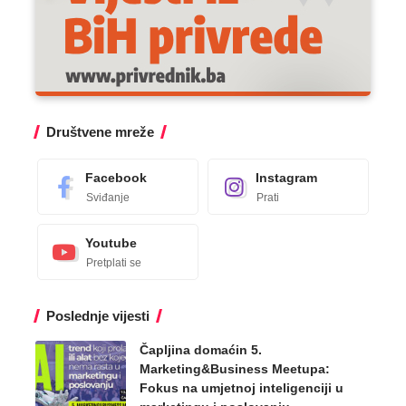
Društvene mreže
Facebook
Instagram
Sviđanje
Prati
Youtube
Pretplati se
Poslednje vijesti
Čapljina domaćin 5.
Marketing&Business Meetupa:
Fokus na umjetnoj inteligenciji u