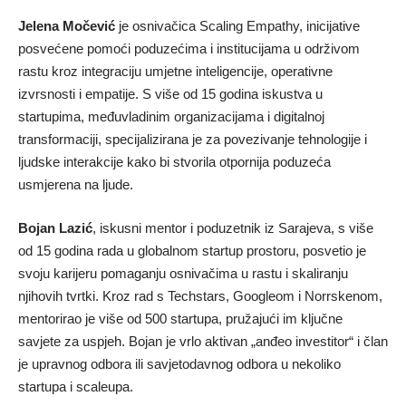
Jelena Močević
je osnivačica Scaling Empathy, inicijative
posvećene pomoći poduzećima i institucijama u održivom
rastu kroz integraciju umjetne inteligencije, operativne
izvrsnosti i empatije. S više od 15 godina iskustva u
startupima, međuvladinim organizacijama i digitalnoj
transformaciji, specijalizirana je za povezivanje tehnologije i
ljudske interakcije kako bi stvorila otpornija poduzeća
usmjerena na ljude.
Bojan Lazić
, iskusni mentor i poduzetnik iz Sarajeva, s više
od 15 godina rada u globalnom startup prostoru, posvetio je
svoju karijeru pomaganju osnivačima u rastu i skaliranju
njihovih tvrtki. Kroz rad s Techstars, Googleom i Norrskenom,
mentorirao je više od 500 startupa, pružajući im ključne
savjete za uspjeh. Bojan je vrlo aktivan „anđeo investitor“ i član
je upravnog odbora ili savjetodavnog odbora u nekoliko
startupa i scaleupa.