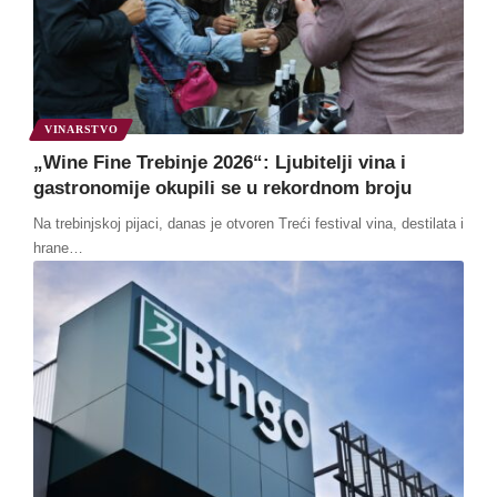
VINARSTVO
„Wine Fine Trebinje 2026“: Ljubitelji vina i
gastronomije okupili se u rekordnom broju
Na trebinjskoj pijaci, danas je otvoren Treći festival vina, destilata i
hrane
…