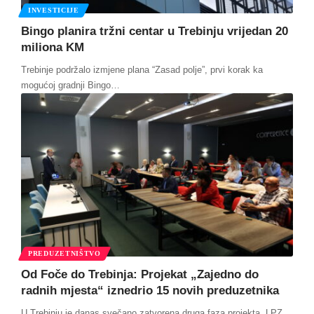
INVESTICIJE
Bingo planira tržni centar u Trebinju vrijedan 20
miliona KM
Trebinje podržalo izmjene plana “Zasad polje”, prvi korak ka
mogućoj gradnji Bingo
…
PREDUZETNIŠTVO
Od Foče do Trebinja: Projekat „Zajedno do
radnih mjesta“ iznedrio 15 novih preduzetnika
U Trebinju je danas svečano zatvorena druga faza projekta „LPZ