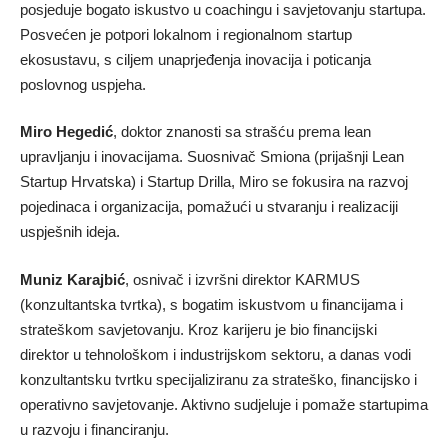
posjeduje bogato iskustvo u coachingu i savjetovanju startupa.
Posvećen je potpori lokalnom i regionalnom startup
ekosustavu, s ciljem unaprjeđenja inovacija i poticanja
poslovnog uspjeha.
Miro Hegedić
, doktor znanosti sa strašću prema lean
upravljanju i inovacijama. Suosnivač Smiona (prijašnji Lean
Startup Hrvatska) i Startup Drilla, Miro se fokusira na razvoj
pojedinaca i organizacija, pomažući u stvaranju i realizaciji
uspješnih ideja.
Muniz Karajbić
, osnivač i izvršni direktor KARMUS
(konzultantska tvrtka), s bogatim iskustvom u financijama i
strateškom savjetovanju. Kroz karijeru je bio financijski
direktor u tehnološkom i industrijskom sektoru, a danas vodi
konzultantsku tvrtku specijaliziranu za strateško, financijsko i
operativno savjetovanje. Aktivno sudjeluje i pomaže startupima
u razvoju i financiranju.