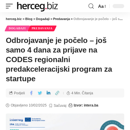
Aa
herceg.biz
>
Blog
>
Događaji
>
Predavanja
>
Odbrojavanje je počelo – još samo 4 dana za prijave na CODES regionalni predakceleracijski program za startupe
DOGAĐAJI
PREDAVANJA
Odbrojavanje je počelo – još
samo 4 dana za prijave na
CODES regionalni
predakceleracijski program za
startupe
Podjeli
4 Min. Čitanja
Objavljeno 10/02/2025
Izvor: intera.ba